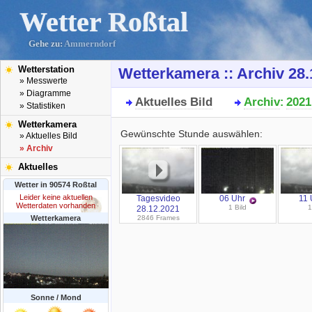
Wetter Roßtal
Gehe zu:
Ammerndorf
Wetterstation
Wetterkamera :: Archiv 28.
» Messwerte
» Diagramme
Aktuelles Bild
Archiv
2021
:
» Statistiken
Wetterkamera
Gewünschte Stunde auswählen:
» Aktuelles Bild
» Archiv
Aktuelles
Wetter in 90574 Roßtal
Leider keine aktuellen
Tagesvideo
06 Uhr
11 
Wetterdaten vorhanden
1 Bild
1
28.12.2021
Wetterkamera
2846 Frames
Sonne / Mond