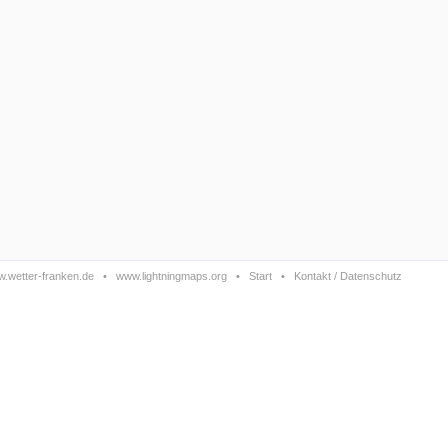
.wetter-franken.de
•
www.lightningmaps.org
•
Start
•
Kontakt / Datenschutz