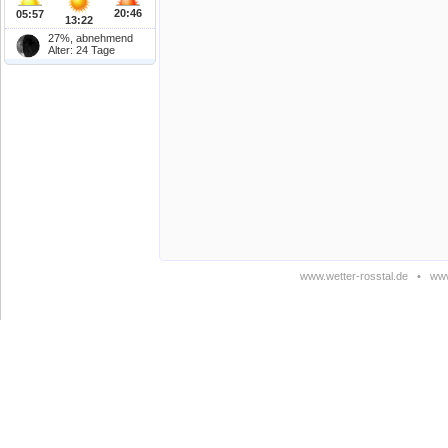
20:46
05:57
13:22
27%, abnehmend
Alter: 24 Tage
www.wetter-rosstal.de
•
www