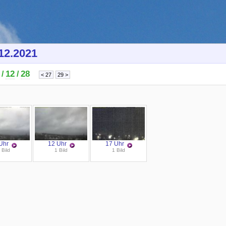
12.2021
12
28
/
/
Uhr
12 Uhr
17 Uhr
 Bild
1 Bild
1 Bild