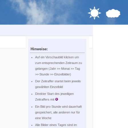
Hinweise:
Auf ein Vorschaubild klicken um
zum entsprechenden Zeitraum zu
gelangen (Jahr >> Monat >> Tag
>> Stunde >> Einzelbilder)
Der Zeitraffer startet beim jeweils
gewählten Einzelbild
Direkter Start des jeweiligen
Zeitraffers mit
Ein Bild pro Stunde wird dauerhaft
gespeichert, alle anderen nur für
eine Woche
Alle Bilder eines Tages sind im